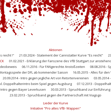
Aktionen
 reicht !"
21.03.2024 - Statement der Cannstatter Kurve "Es reicht"
23
ÜCK
01.02.2021 - Erklärung der Fanszene des VfB Stuttgart zur anstehe
Videobeweis
06.11.2016 - Für FANgerechte Anstoßzeiten
08.08.2016 - 
 Montagsspiele der DFL ab kommender Saison
16.05.2015 - Alles für den V
20.09.2014 - Intro gegen jegliche Art von Retortenvereinen
03.05.2014 
kl. Doppelhalterintro beim Spiel gegen Augsburg
07.12.2013 - Doppelhal
erintro gegen Bayer Leverkusen
30.03.2013 - Spruchband zur Einführung
23.02.2013 - Spruchband gegen die Partnerschaft mit Viagogo
Lieder der Kurve
Initiative "Pro altes VfB- Wappen"