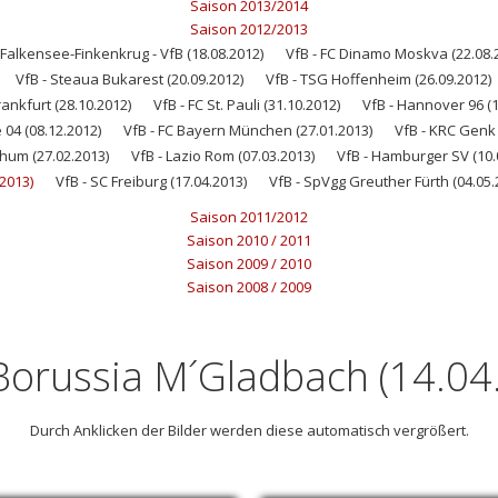
Saison 2013/2014
Saison 2012/2013
Falkensee-Finkenkrug - VfB (18.08.2012)
VfB - FC Dinamo Moskva (22.08.
VfB - Steaua Bukarest (20.09.2012)
VfB - TSG Hoffenheim (26.09.2012)
rankfurt (28.10.2012)
VfB - FC St. Pauli (31.10.2012)
VfB - Hannover 96 (1
 04 (08.12.2012)
VfB - FC Bayern München (27.01.2013)
VfB - KRC Genk 
chum (27.02.2013)
VfB - Lazio Rom (07.03.2013)
VfB - Hamburger SV (10.
2013)
VfB - SC Freiburg (17.04.2013)
VfB - SpVgg Greuther Fürth (04.05.
Saison 2011/2012
Saison 2010 / 2011
Saison 2009 / 2010
Saison 2008 / 2009
 Borussia M´Gladbach (14.04
Durch Anklicken der Bilder werden diese automatisch vergrößert.